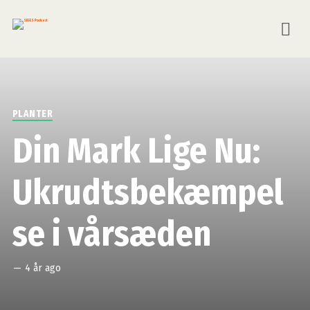
PLANTER
Din Mark Lige Nu:
Ukrudtsbekæmpel
se i vårsæden
—
4 år ago