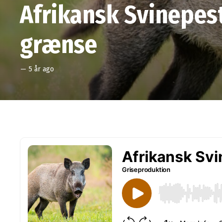
Afrikansk Svinepes
grænse
—
5 år ago