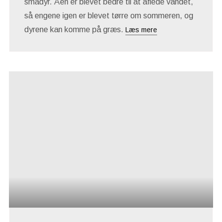
smådyr. Åen er blevet bedre til at aflede vandet,
så engene igen er blevet tørre om sommeren, og
dyrene kan komme på græs.
Læs mere