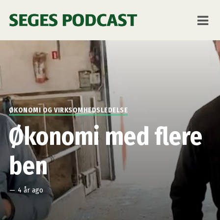
ØKONOMI OG VIRKSOMHEDSLEDELSE
Økonomi med flere
ben
—
4 år ago