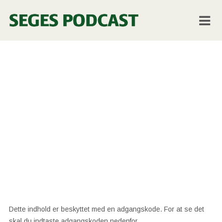
Beskyttet:
Introduktion ti
Årsregnskabslov
(regnskabsklas
A og B)
Dette indhold er beskyttet med en adgangskode. For at se det
skal du indtaste adgangskoden nedenfor.